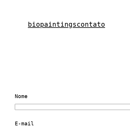
bio
paintings
contato
Nome
E-mail